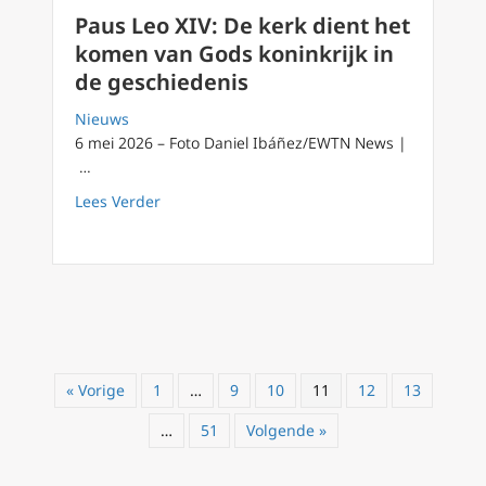
Paus Leo XIV: De kerk dient het
komen van Gods koninkrijk in
de geschiedenis
Nieuws
6 mei 2026 – Foto Daniel Ibáñez/EWTN News |
…
about Paus Leo XIV: De kerk dient het komen
Lees Verder
« Vorige
1
…
9
10
11
12
13
…
51
Volgende »