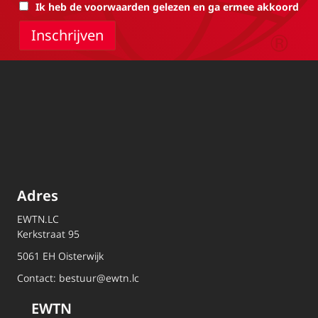
Ik heb de voorwaarden gelezen en ga ermee akkoord
Adres
EWTN.LC
Kerkstraat 95
5061 EH Oisterwijk
Contact:
bestuur@ewtn.lc
EWTN