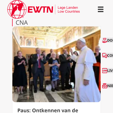
CNA
CO
DO
CO
LI
NI
Paus: Ontkennen van de