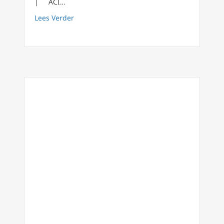
| ACI…
about Bisschop roept op tot gebed en vaste
Lees Verder