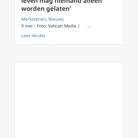
leven mag niemand alleen
worden gelaten’
Merkstenen
,
Nieuws
9 mei – Foto: Vatican Media | …
about Paus Leo aan zieken en verzorgers: ‘I
Lees Verder