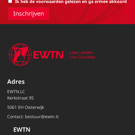
Ik heb de voorwaarden gelezen en ga ermee akkoord
Adres
EWTN.LC
Kerkstraat 95
5061 EH Oisterwijk
Contact:
bestuur@ewtn.lc
EWTN