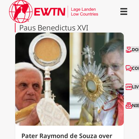
Paus Benedictus XVI
CO
DO
CO
LI
NI
Pater Raymond de Souza over