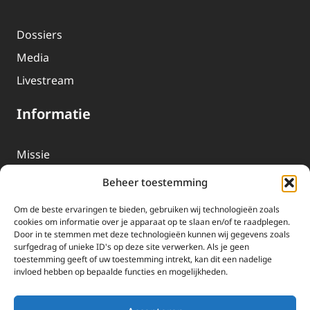
Dossiers
Media
Livestream
Informatie
Missie
Over EWTN
Beheer toestemming
Geschiedenis
Om de beste ervaringen te bieden, gebruiken wij technologieën zoals
EWTN-Team
cookies om informatie over je apparaat op te slaan en/of te raadplegen.
Door in te stemmen met deze technologieën kunnen wij gegevens zoals
Organisatiegegevens
surfgedrag of unieke ID's op deze site verwerken. Als je geen
toestemming geeft of uw toestemming intrekt, kan dit een nadelige
invloed hebben op bepaalde functies en mogelijkheden.
Doneren
EWTN wordt uitsluitend gefinancierd door uw donaties.