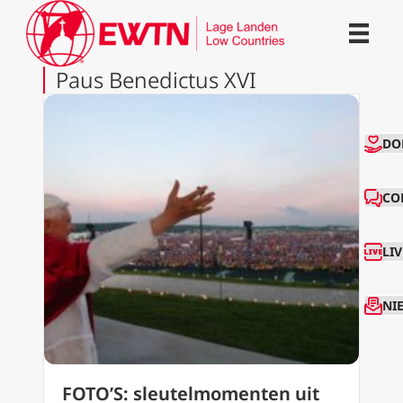
Paus Benedictus XVI
CO
DO
CO
LI
NI
FOTO’S: sleutelmomenten uit