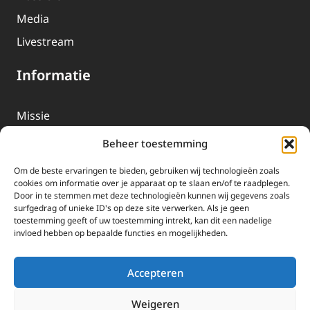
Media
Livestream
Informatie
Missie
Over EWTN
Beheer toestemming
Geschiedenis
Om de beste ervaringen te bieden, gebruiken wij technologieën zoals
EWTN-Team
cookies om informatie over je apparaat op te slaan en/of te raadplegen.
Door in te stemmen met deze technologieën kunnen wij gegevens zoals
Organisatiegegevens
surfgedrag of unieke ID's op deze site verwerken. Als je geen
toestemming geeft of uw toestemming intrekt, kan dit een nadelige
invloed hebben op bepaalde functies en mogelijkheden.
Doneren
EWTN wordt uitsluitend gefinancierd door uw donaties.
Accepteren
Wij ontvangen bewust geen advertentie-inkomsten of
kerkelijke financiele ondersteuning.
Weigeren
Doneren