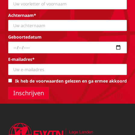
Achternaam*
Geboortedatum
E-mailadres*
Ik heb de voorwaarden gelezen en ga ermee akkoord