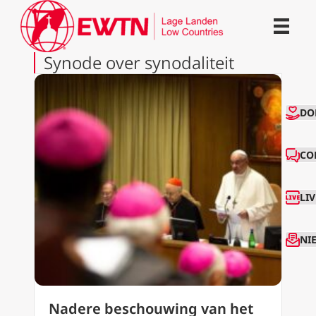
Synode over synodaliteit
CO
DO
CO
LI
NI
Nadere beschouwing van het