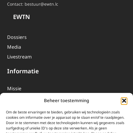
Contact:
bestuur@ewtn.lc
EWTN
Dossiers
Media
Livestream
Informatie
Missie
Over EWTN
Beheer toestemming
Geschiedenis
Om de beste ervaringen te bieden, gebruiken wij technologieën zoals
EWTN-Team
cookies om informatie over je apparaat op te slaan en/of te raadplegen.
Door in te stemmen met deze technologieën kunnen wij gegevens zoals
Organisatiegegevens
surfgedrag of unieke ID's op deze site verwerken. Als je geen