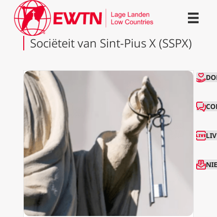
Sociëteit van Sint-Pius X (SSPX)
CO
DO
CO
LI
NI