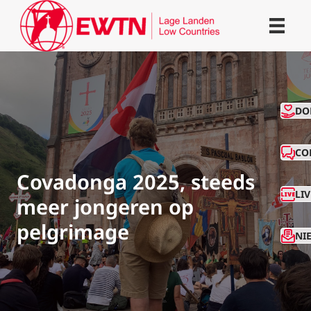
CO
DO
CO
Covadonga 2025, steeds
LI
meer jongeren op
pelgrimage
NI