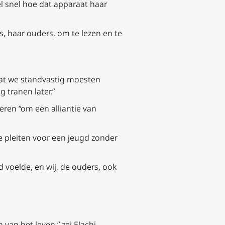
el snel hoe dat apparaat haar
s, haar ouders, om te lezen en te
n dat we standvastig moesten
 tranen later.”
ren “om een alliantie van
e pleiten voor een jeugd zonder
 voelde, en wij, de ouders, ook
van het leven,” zei Elachi.