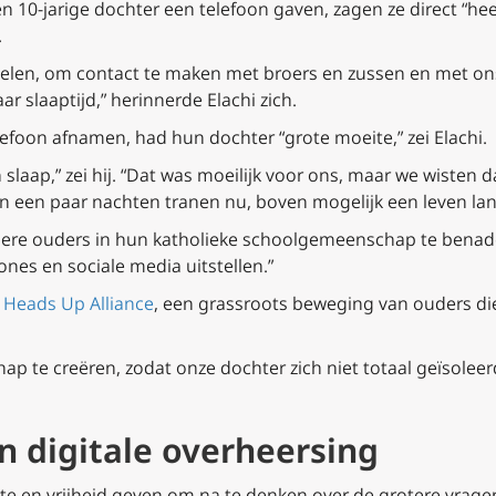
n 10-jarige dochter een telefoon gaven, zagen ze direct “he
.
 spelen, om contact te maken met broers en zussen en met on
ar slaaptijd,” herinnerde Elachi zich.
elefoon afnamen, had hun dochter “grote moeite,” zei Elachi.
in slaap,” zei hij. “Dat was moeilijk voor ons, maar we wiste
n een paar nachten tranen nu, boven mogelijk een leven lang
ndere ouders in hun katholieke schoolgemeenschap te benade
nes en sociale media uitstellen.”
 Heads Up Alliance
, een grassroots beweging van ouders di
 te creëren, zodat onze dochter zich niet totaal geïsoleerd
an digitale overheersing
te en vrijheid geven om na te denken over de grotere vragen 