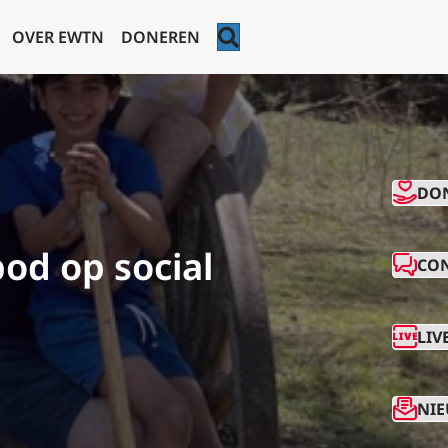
ZOEKEN
OVER EWTN
DONEREN
CO
DO
od op social
CO
LIV
NIE