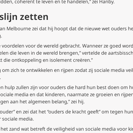
bidden, coherent te leven en te handelen,” zei Hanby.
slijn zetten
an Melbourne zei dat hij hoopt dat de nieuwe wet ouders h
.
e voordelen voor de wereld gebracht. Wanneer ze goed wor
len die leven in de wereld brengen,” vertelde de aartsbiss
 die ontkoppeling en isolement creëren.”
om zich te ontwikkelen en rijpen zodat zij sociale media ve
.
en hulp zullen zijn voor ouders die hard hun best doen om
ociale media en dat kinderen, naarmate ze groeien en rijpen,
en aan het algemeen belang,” zei hij.
-ouder” en zei dat het “ouders de kracht geeft” om tegen hun
 sociale media.
 het zand wat betreft de veiligheid van sociale media voor kin