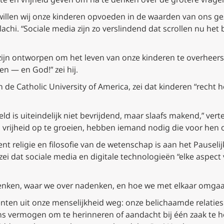
 willen wij onze kinderen opvoeden in de waarden van ons ge
lachi. “Sociale media zijn zo verslindend dat scrollen nu he
zijn ontworpen om het leven van onze kinderen te overheer
en — en God!” zei hij.
de Catholic University of America, zei dat kinderen “recht 
ld is uiteindelijk niet bevrijdend, maar slaafs makend,” ve
n vrijheid op te groeien, hebben iemand nodig die voor hen
nt religie en filosofie van de wetenschap is aan het Pauselij
 zei dat sociale media en digitale technologieën “elke aspec
nken, waar we over nadenken, en hoe we met elkaar omgaan
ten uit onze menselijkheid weg: onze belichaamde relaties 
s vermogen om te herinneren of aandacht bij één zaak te ho