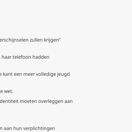
chijnselen zullen krijgen”
s haar telefoon hadden
e kant een meer volledige jeugd
de wet.
n identiteit moeten overleggen aan
n aan hun verplichtingen