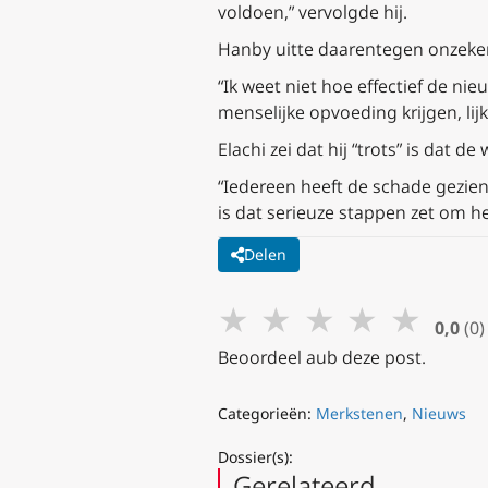
voldoen,” vervolgde hij.
Hanby uitte daarentegen onzekerh
“Ik weet niet hoe effectief de ni
menselijke opvoeding krijgen, lij
Elachi zei dat hij “trots” is dat d
“Iedereen heeft de schade gezien 
is dat serieuze stappen zet om het
Delen
★
★
★
★
★
0,0
(0)
Beoordeel aub deze post.
Categorieën:
Merkstenen
,
Nieuws
Dossier(s):
Gerelateerd