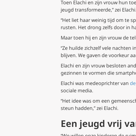
Toen Elachi en zijn vrouw hun toe
jeugd transformeerde,” zei Elachi
“Het liet haar weinig tijd om te
rusten. Het drong zelfs door in ha
Maar toen hij en zijn vrouw de t
“Ze huilde zichzelf vele nachten 
blijven. We gaven de voorkeur aa
Elachi en zijn vrouw besloten a
gezinnen te vormen die smartpho
Elachi was medeoprichter van
de
sociale media.
“Het idee was om een gemeenschap
steun hadden,” zei Elachi.
Een jeugd vrij v
“We willen onze kinderen de ruim