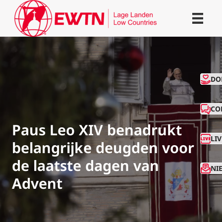
CO
DO
CO
Paus Leo XIV benadrukt
LI
belangrijke deugden voor
de laatste dagen van
NI
Advent