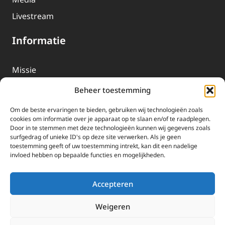
Livestream
Informatie
Missie
Over EWTN
Beheer toestemming
Geschiedenis
Om de beste ervaringen te bieden, gebruiken wij technologieën zoals
EWTN-Team
cookies om informatie over je apparaat op te slaan en/of te raadplegen.
Door in te stemmen met deze technologieën kunnen wij gegevens zoals
Organisatiegegevens
surfgedrag of unieke ID's op deze site verwerken. Als je geen
toestemming geeft of uw toestemming intrekt, kan dit een nadelige
invloed hebben op bepaalde functies en mogelijkheden.
Doneren
EWTN wordt uitsluitend gefinancierd door uw donaties.
Accepteren
Wij ontvangen bewust geen advertentie-inkomsten of
kerkelijke financiele ondersteuning.
Weigeren
Doneren