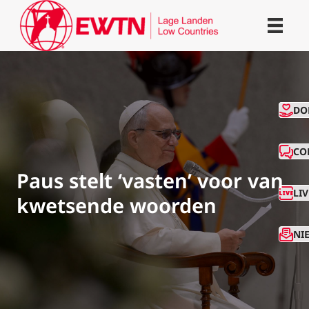
CO
DO
CO
Paus stelt ‘vasten’ voor van
LI
kwetsende woorden
NI