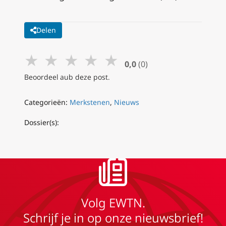
Delen
★
★
★
★
★
0,0
(0)
Beoordeel aub deze post.
Categorieën:
Merkstenen
,
Nieuws
Dossier(s):
Volg EWTN.
Schrijf je in op onze nieuwsbrief!