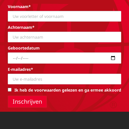
Voornaam*
Achternaam*
Geboortedatum
E-mailadres*
Ik heb de voorwaarden gelezen en ga ermee akkoord