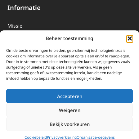
Informatie
Missie
Over EWTN
Beheer toestemming
Geschiedenis
Om de beste ervaringen te bieden, gebruiken wij technologieën zoals
EWTN-Team
cookies om informatie over je apparaat op te slaan en/of te raadplegen.
Door in te stemmen met deze technologieën kunnen wij gegevens zoals
Organisatiegegevens
surfgedrag of unieke ID's op deze site verwerken. Als je geen
toestemming geeft of uw toestemming intrekt, kan dit een nadelige
invloed hebben op bepaalde functies en mogelijkheden.
Doneren
EWTN wordt uitsluitend gefinancierd door uw donaties.
Accepteren
Wij ontvangen bewust geen advertentie-inkomsten of
kerkelijke financiele ondersteuning.
Weigeren
Doneren
Bekijk voorkeuren
2025 EWTN Lage Landen | Katholieke Media | © Stichting EWTN Lage
Landen |
Cookies
|
Privacyverklaring
Cookiebeleid
Privacyverklaring
Organisatie-gegevens