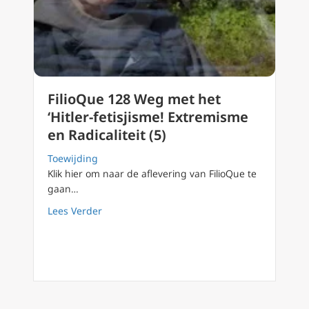
FilioQue 128 Weg met het
‘Hitler-fetisjisme! Extremisme
en Radicaliteit (5)
Toewijding
Klik hier om naar de aflevering van FilioQue te
gaan…
about FilioQue 128 Weg met het ‘Hitler-fetisj
Lees Verder