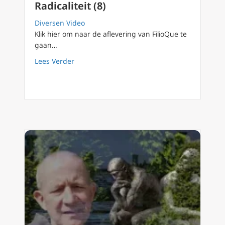
Radicaliteit (8)
Diversen Video
Klik hier om naar de aflevering van FilioQue te
gaan…
about FilioQue 131 Verschil in omgaan met v
Lees Verder