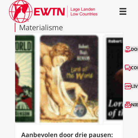
Materialisme
CO
DO
CO
LI
NI
Aanbevolen door drie pausen: