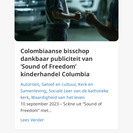
Colombiaanse bisschop
dankbaar publiciteit van
‘Sound of Freedom’
kinderhandel Columbia
Autoriteit
,
Geloof en cultuur
,
Kerk en
Samenleving
,
Sociale Leer van de katholieke
kerk
,
Waardigheid van het leven
10 september 2023 – Scène uit “Sound of
Freedom” met…
about Colombiaanse bisschop dankbaar publi
Lees Verder