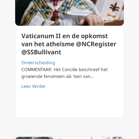
Vaticanum II en de opkomst
van het atheïsme @NCRegister
@SSBullivant
Onderscheiding
COMMENTAAR: Het Concilie beschreef het
groeiende fenomeen als “een van…
about Vaticanum II en de opkomst van het 
Lees Verder