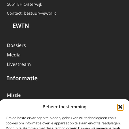
5061 EH Oisterwijk
Contact:
bestuur@ewtn.lc
EWTN
Dossiers
Media
Livestream
Informatie
Missie
Over EWTN
Beheer toestemming
Geschiedenis
Om de beste ervaringen te bieden, gebruiken wij technologieën zoals
EWTN-Team
cookies om informatie over je apparaat op te slaan en/of te raadplegen.
Door in te stemmen met deze technologieën kunnen wij gegevens zoals