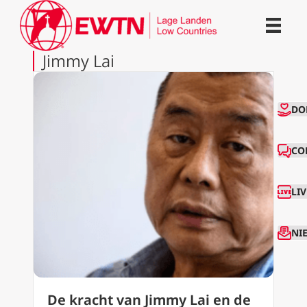
Jimmy Lai
CO
DO
CO
LI
NI
De kracht van Jimmy Lai en de