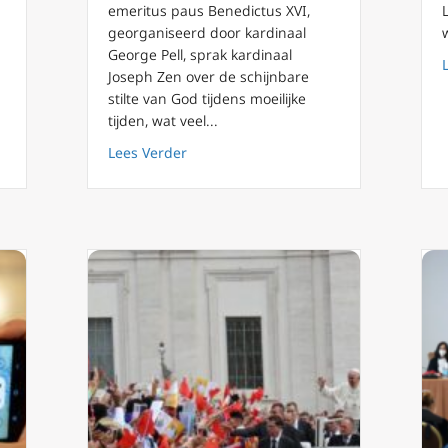
emeritus paus Benedictus XVI,
georganiseerd door kardinaal
George Pell, sprak kardinaal
Joseph Zen over de schijnbare
e Stoel zich overgegeven aan de Chinese Communistische Partij?
stilte van God tijdens moeilijke
tijden, wat veel...
about Diner van de ‘witte-martelaar’ ka
Lees Verder