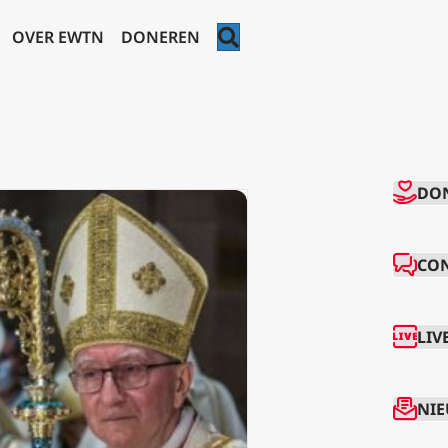
ZOEKEN
OVER EWTN
DONEREN
CO
DO
CO
LIV
NIE