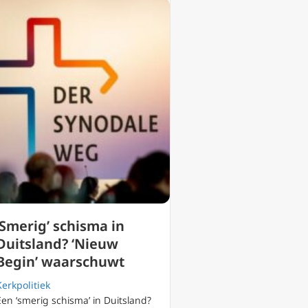
‘Smerig’ schisma in
Duitsland? ‘Nieuw
Begin’ waarschuwt
Kerkpolitiek
Een ‘smerig schisma’ in Duitsland?