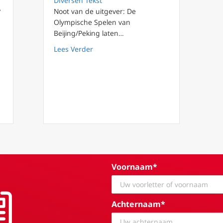
Diversen Tekst
-
Noot van de uitgever: De
Olympische Spelen van
Beijing/Peking laten…
about Het is niet alles goud wat er blin
Lees Verder
t aan zijlijn te staan bij diplomatieke inspanningen Rusland-Oekra
Voornaam*
Achternaam*