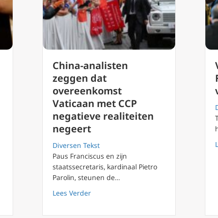
China-analisten
zeggen dat
overeenkomst
Vaticaan met CCP
negatieve realiteiten
negeert
Diversen Tekst
Paus Franciscus en zijn
staatssecretaris, kardinaal Pietro
Parolin, steunen de…
 wat informatie onderscheidt van communicatie
about China-analisten zeggen dat over
Lees Verder