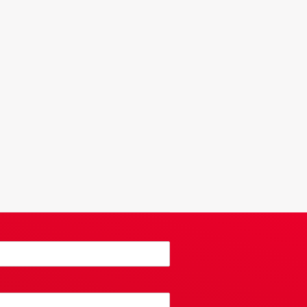
kt
ine