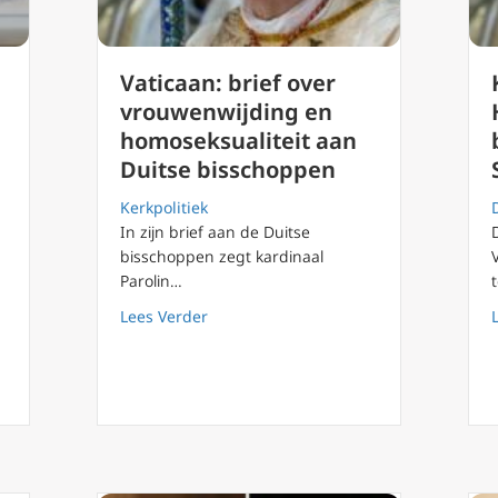
Vaticaan: brief over
vrouwenwijding en
homoseksualiteit aan
Duitse bisschoppen
Kerkpolitiek
In zijn brief aan de Duitse
bisschoppen zegt kardinaal
Parolin…
about Vaticaan: brief over vrouwenwij
Lees Verder
Edward Pentin’s lijst van 10 pauskandidaten die u moet kennen