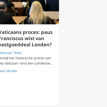
Vaticaans proces: paus
Franciscus wist van
vastgoeddeal Londen?
Diversen Tekst
Terwijl het historische proces van
het Vaticaan rond een Londense…
about Vaticaans proces: paus Franciscus wist van vast
Lees Verder
eenkomst Vaticaan met CCP negatieve realiteiten negeert