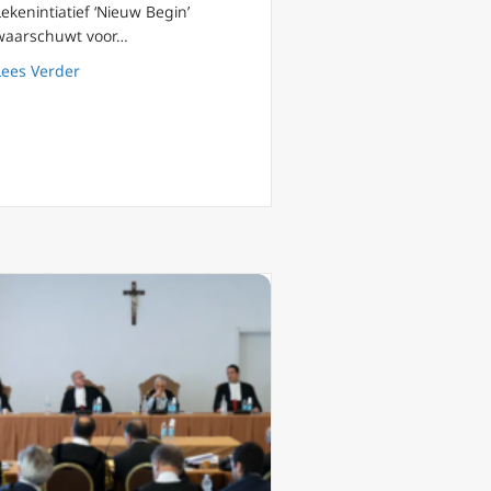
Lekenintiatief ‘Nieuw Begin’
waarschuwt voor…
about ‘Smerig’ schisma in Duitsland? ‘Nieuw Begin’ wa
Lees Verder
rdinalen Pell en Zen