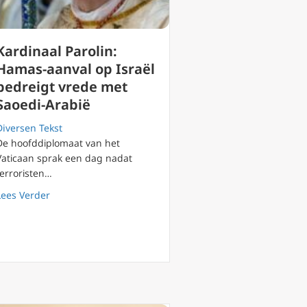
Kardinaal Parolin:
Hamas-aanval op Israël
bedreigt vrede met
Saoedi-Arabië
Diversen Tekst
De hoofddiplomaat van het
Vaticaan sprak een dag nadat
terroristen…
ding en homoseksualiteit aan Duitse bisschoppen
about Kardinaal Parolin: Hamas-aanval op Israël bedre
Lees Verder