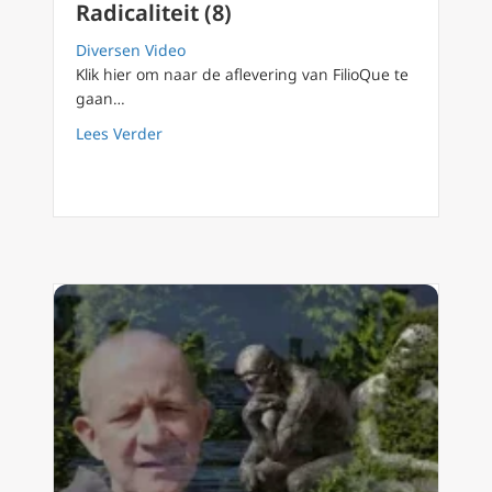
Radicaliteit (8)
Diversen Video
Klik hier om naar de aflevering van FilioQue te
gaan…
about FilioQue 131 Verschil in omgaan met v
Lees Verder