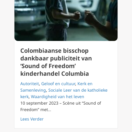
Colombiaanse bisschop
dankbaar publiciteit van
‘Sound of Freedom’
kinderhandel Columbia
Autoriteit
,
Geloof en cultuur
,
Kerk en
Samenleving
,
Sociale Leer van de katholieke
kerk
,
Waardigheid van het leven
10 september 2023 – Scène uit “Sound of
Freedom” met…
about Colombiaanse bisschop dankbaar publi
Lees Verder