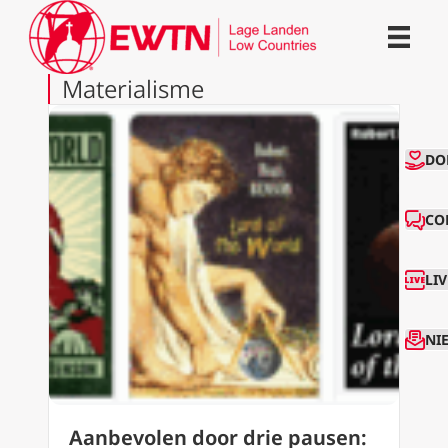
Materialisme
CO
DO
CO
LI
NI
Aanbevolen door drie pausen: