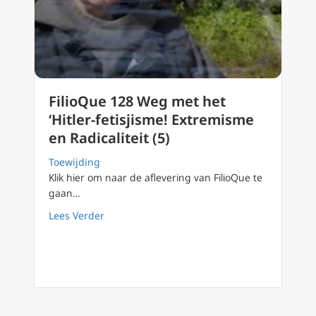
FilioQue 128 Weg met het
‘Hitler-fetisjisme! Extremisme
en Radicaliteit (5)
Toewijding
Klik hier om naar de aflevering van FilioQue te
gaan…
about FilioQue 128 Weg met het ‘Hitler-fetisj
Lees Verder