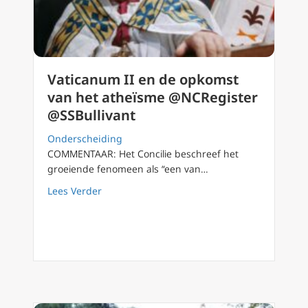
Vaticanum II en de opkomst
van het atheïsme @NCRegister
@SSBullivant
Onderscheiding
COMMENTAAR: Het Concilie beschreef het
groeiende fenomeen als “een van…
about Vaticanum II en de opkomst van het 
Lees Verder