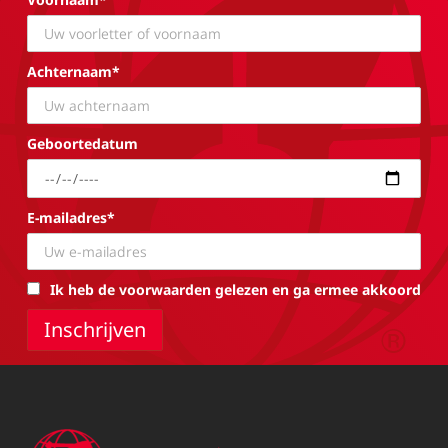
Achternaam*
Geboortedatum
E-mailadres*
Ik heb de voorwaarden gelezen en ga ermee akkoord