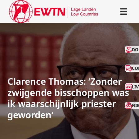
CO
DO
CO
Clarence Thomas: ‘Zonder
LI
zwijgende bisschoppen was
ik waarschijnlijk priester
NI
geworden’