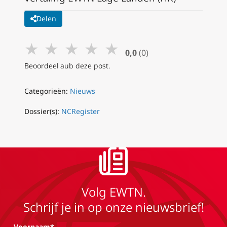
Delen
★
★
★
★
★
0,0
(0)
Beoordeel aub deze post.
Categorieën:
Nieuws
Dossier(s):
NCRegister
Volg EWTN.
Schrijf je in op onze nieuwsbrief!
Voornaam*