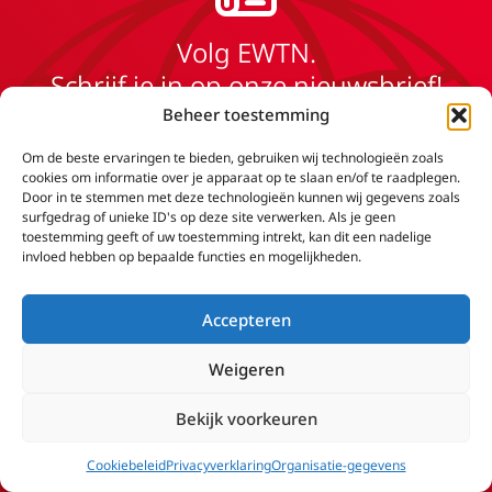
Volg EWTN.
Schrijf je in op onze nieuwsbrief!
Beheer toestemming
Voornaam*
Om de beste ervaringen te bieden, gebruiken wij technologieën zoals
cookies om informatie over je apparaat op te slaan en/of te raadplegen.
Door in te stemmen met deze technologieën kunnen wij gegevens zoals
Achternaam*
surfgedrag of unieke ID's op deze site verwerken. Als je geen
toestemming geeft of uw toestemming intrekt, kan dit een nadelige
invloed hebben op bepaalde functies en mogelijkheden.
Geboortedatum
Accepteren
E-mailadres*
Weigeren
Bekijk voorkeuren
Ik heb de voorwaarden gelezen en ga ermee akkoord
Cookiebeleid
Privacyverklaring
Organisatie-gegevens