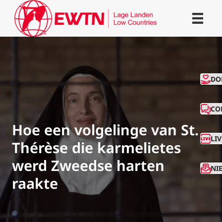
CO
DO
CO
Hoe een volgelinge van St.
LI
Thérèse die karmelietes
werd Zweedse harten
NI
raakte