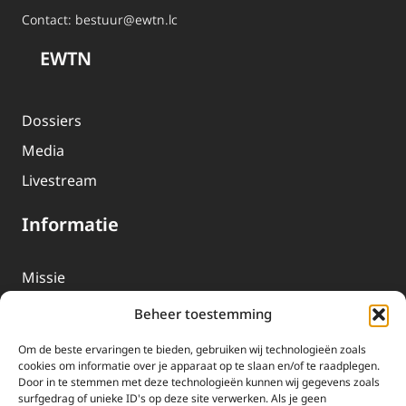
Contact:
bestuur@ewtn.lc
EWTN
Dossiers
Media
Livestream
Informatie
Missie
Over EWTN
Beheer toestemming
Geschiedenis
Om de beste ervaringen te bieden, gebruiken wij technologieën zoals
EWTN-Team
cookies om informatie over je apparaat op te slaan en/of te raadplegen.
Door in te stemmen met deze technologieën kunnen wij gegevens zoals
Organisatiegegevens
surfgedrag of unieke ID's op deze site verwerken. Als je geen