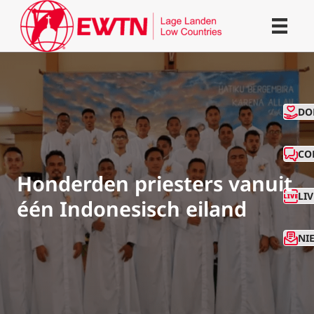
CO
DO
CO
Honderden priesters vanuit
LI
één Indonesisch eiland
NI