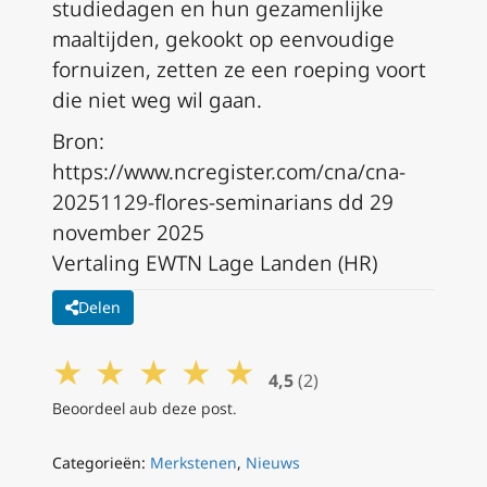
studiedagen en hun gezamenlijke
maaltijden, gekookt op eenvoudige
fornuizen, zetten ze een roeping voort
die niet weg wil gaan.
Bron:
https://www.ncregister.com/cna/cna-
20251129-flores-seminarians dd 29
november 2025
Vertaling EWTN Lage Landen (HR)
Delen
★
★
★
★
★
4,5
(2)
Beoordeel aub deze post.
Categorieën:
Merkstenen
,
Nieuws