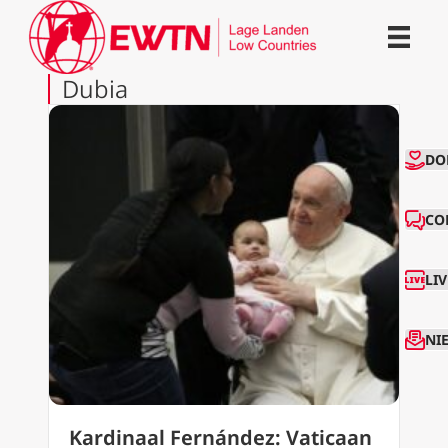
Dubia
CO
DO
CO
LI
NI
Kardinaal Fernández: Vaticaan