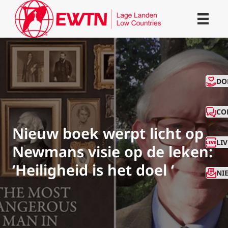
CO
DO
CO
Nieuw boek werpt licht op
LI
Newmans visie op de leken:
‘Heiligheid is het doel ‘
NI