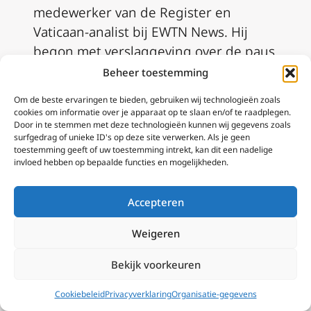
medewerker van de
Register
en
Vaticaan-analist bij EWTN News. Hij
begon met verslaggeving over de paus
en het Vaticaan bij Vatican Radio,
Beheer toestemming
voordat hij Rome-correspondent werd
Om de beste ervaringen te bieden, gebruiken wij technologieën zoals
voor EWTN’s National Catholic Register.
cookies om informatie over je apparaat op te slaan en/of te raadplegen.
Door in te stemmen met deze technologieën kunnen wij gegevens zoals
Hij heeft ook verslag gedaan van de
surfgedrag of unieke ID's op deze site verwerken. Als je geen
Heilige Stoel en de katholieke Kerk
toestemming geeft of uw toestemming intrekt, kan dit een nadelige
invloed hebben op bepaalde functies en mogelijkheden.
voor een aantal andere publicaties,
waaronder
Newsweek
,
Newsmax,
Zenit
,
Accepteren
The Catholic Herald
en
The Holy Land
Review
, een franciscaanse publicatie
Weigeren
die gespecialiseerd is in de Kerk en het
Midden-Oosten. Edward is de auteur
Bekijk voorkeuren
van
The Next Pope: The Leading
Cookiebeleid
Privacyverklaring
Organisatie-gegevens
Cardinal Candidates
(Sophia Institute